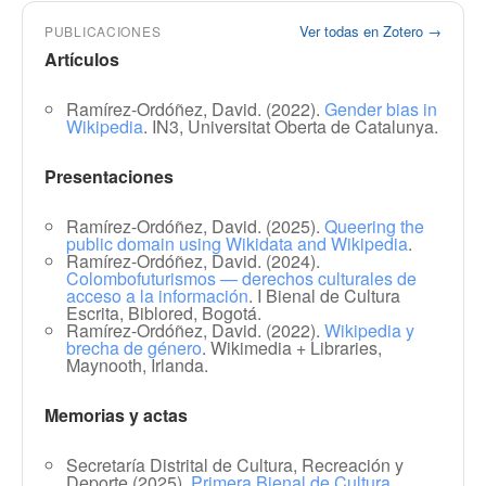
Ver todas en Zotero →
PUBLICACIONES
Artículos
Ramírez-Ordóñez, David. (2022).
Gender bias in
Wikipedia
. IN3, Universitat Oberta de Catalunya.
Presentaciones
Ramírez-Ordóñez, David. (2025).
Queering the
public domain using Wikidata and Wikipedia
.
Ramírez-Ordóñez, David. (2024).
Colombofuturismos — derechos culturales de
acceso a la información
. I Bienal de Cultura
Escrita, Biblored, Bogotá.
Ramírez-Ordóñez, David. (2022).
Wikipedia y
brecha de género
. Wikimedia + Libraries,
Maynooth, Irlanda.
Memorias y actas
Secretaría Distrital de Cultura, Recreación y
Deporte (2025).
Primera Bienal de Cultura