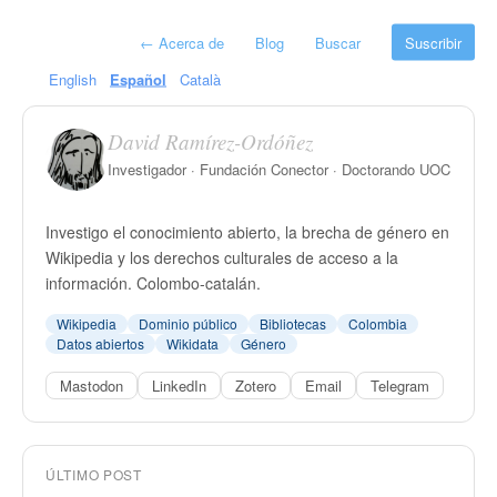
←
Acerca de
Blog
Buscar
Suscribir
English
Español
Català
David Ramírez-Ordóñez
Investigador · Fundación Conector · Doctorando UOC
Investigo el conocimiento abierto, la brecha de género en
Wikipedia y los derechos culturales de acceso a la
información. Colombo-catalán.
Wikipedia
Dominio público
Bibliotecas
Colombia
Datos abiertos
Wikidata
Género
Mastodon
LinkedIn
Zotero
Email
Telegram
ÚLTIMO POST