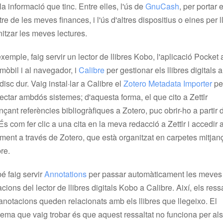
a informació que tinc. Entre elles, l'ús de
GnuCash
, per portar e
tre de les meves finances, i l'ús d'altres dispositius o eines per ll
itzar les meves lectures.
xemple, faig servir un lector de llibres Kobo, l'aplicació Pocket 
òbil i al navegador, i
Calibre
per gestionar els llibres digitals a
isc dur. Vaig instal·lar a Calibre el
Zotero Metadata Importer
pe
ctar ambdós sistemes; d'aquesta forma, el que cito a Zettlr
nçant referències bibliogràfiques a Zotero, puc obrir-ho a partir 
 És com fer clic a una cita en la meva redacció a Zettlr i accedir a
ent a través de Zotero, que està organitzat en carpetes mitjan
re.
é faig servir
Annotations
per passar automàticament les meves
cions del lector de llibres digitals Kobo a Calibre. Així, els ress
 anotacions queden relacionats amb els llibres que llegeixo. El
ema que vaig trobar és que aquest ressaltat no funciona per als