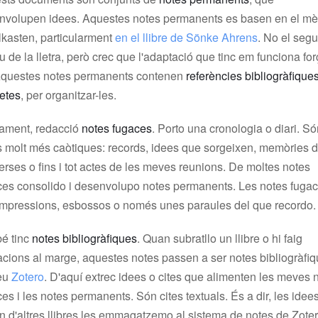
nvolupen idees. Aquestes notes permanents es basen en el m
lkasten, particularment
en el llibre de Sönke Ahrens
. No el seg
u de la lletra, però crec que l'adaptació que tinc em funciona fo
Aquestes notes permanents contenen
referències bibliogràfique
uetes
, per organitzar-les.
iament, redacció
notes fugaces
. Porto una cronologia o diari. S
s molt més caòtiques: records, idees que sorgeixen, memòries 
rses o fins i tot actes de les meves reunions. De moltes notes
ces consolido i desenvolupo notes permanents. Les notes fuga
impressions, esbossos o només unes paraules del que recordo.
é tinc
notes bibliogràfiques
. Quan subratllo un llibre o hi faig
acions al marge, aquestes notes passen a ser notes bibliogràfi
eu
Zotero
. D'aquí extrec idees o cites que alimenten les meves 
es i les notes permanents. Són cites textuals. És a dir, les idee
n d'altres llibres les emmagatzemo al sistema de notes de Zoter