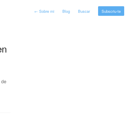
←
Sobre mi
Blog
Buscar
Subscriu-te
en
a de