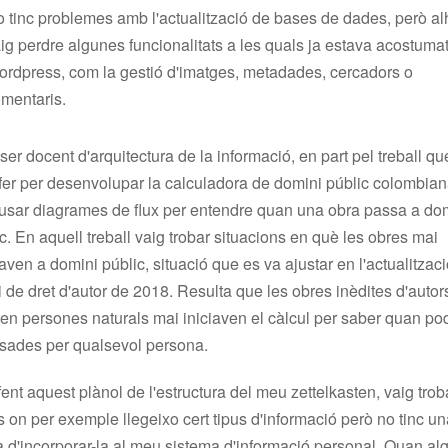
 tinc problemes amb l'actualització de bases de dades, però al
ig perdre algunes funcionalitats a les quals ja estava acostumat
rdpress, com la gestió d'imatges, metadades, cercadors o
mentaris.
ser docent d'arquitectura de la informació, en part pel treball qu
fer per desenvolupar la calculadora de domini públic colombian
 usar diagrames de flux per entendre quan una obra passa a do
c. En aquell treball vaig trobar situacions en què les obres mai
ven a domini públic, situació que es va ajustar en l'actualitzac
ei de dret d'autor de 2018. Resulta que les obres inèdites d'auto
en persones naturals mai iniciaven el càlcul per saber quan po
usades per qualsevol persona.
fent aquest plànol de l'estructura del meu zettelkasten, vaig trob
s on per exemple llegeixo cert tipus d'informació però no tinc u
a d'incorporar-la al meu sistema d'informació personal. Quan al