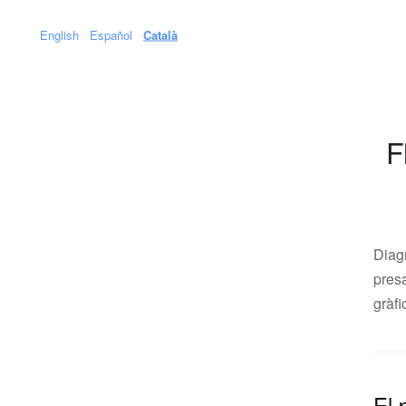
English
Español
Català
F
Diagr
presa
gràf
El 