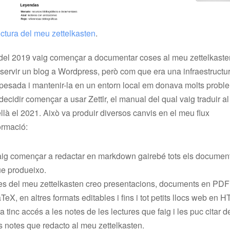
ctura del meu zettelkasten
.
del 2019 vaig començar a documentar coses al meu zettelkaste
servir un blog a Wordpress, però com que era una infraestructu
 pesada i mantenir-la en un entorn local em donava molts probl
decidir començar a usar Zettlr, el manual del qual vaig traduir al
llà el 2021. Això va produir diversos canvis en el meu flux
ormació:
ig començar a redactar en markdown gairebé tots els documen
e produeixo.
s del meu zettelkasten creo presentacions, documents en PD
TeX, en altres formats editables i fins i tot petits llocs web en 
a tinc accés a les notes de les lectures que faig i les puc citar 
s notes que redacto al meu zettelkasten.