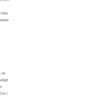
l meu
passar
; al
matge
om
ins i