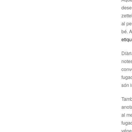
dese
zette
al pe
bé. 
etiq
Diàr
note
conve
fuga
són 
Tamb
anot
al m
fugac
véne