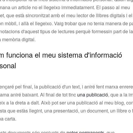
mana un article no el llegeixo immediatament. El passo al meu
t, que està sincronitzat amb el meu lector de llibres digitals i e
on mòbil, i allà el llegeixo. Vaig trobar que no tenia manera de 
notacions d'aquest tipus de lectures perquè formessin part de la
 memòria digital.
 funciona el meu sistema d'informació
sonal
çaré pel final, la publicació d'un text, i aniré fent marxa enrere
ama aniré baixant. Al final de tot tinc
una publicació
, que a la i
ix a la dreta a dalt. Això pot ser una publicació al meu blog, c
ta que estàs llegint, una presentació, un document, un llibre o f
na carta.
sts documents són conjunts de
notes permanents
, que