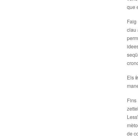
que 
Faig 
clau 
perma
idee
seqü
crono
Els
í
maner
Fins
zette
Less
mètod
de c