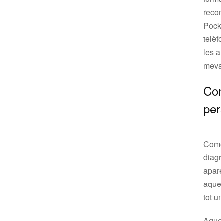
reco
Pocke
telèf
les a
meva
Com
per
Comen
diagr
apare
aques
tot u
Aque