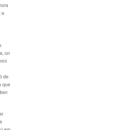
hora
 a
e
a, on
mini
ió de
rs que
dien
ar
na
gú em