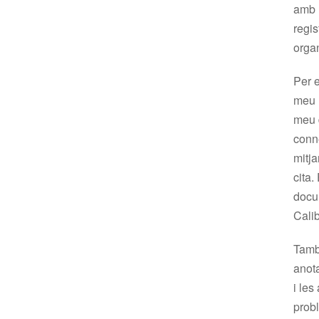
amb l
regis
organ
Per e
meu m
meu d
conne
mitja
cita.
docum
Calib
Tamb
anota
i les
probl