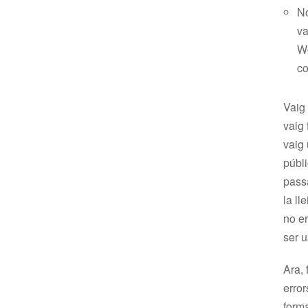
No
va
Wo
co
Vaig 
vaig 
vaig
públi
passa
la ll
no er
ser 
Ara, 
error
form