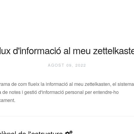
lux d'informació al meu zettelkast
AGOST 09, 2022
ama de com flueix la informació al meu zettelkasten, el sistem
 de notes i gestió d'informació personal per entendre-ho
icament.
plànol de l'estructura