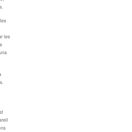
s.
ules
r les
s
 una
a
a.
st
rell
ons