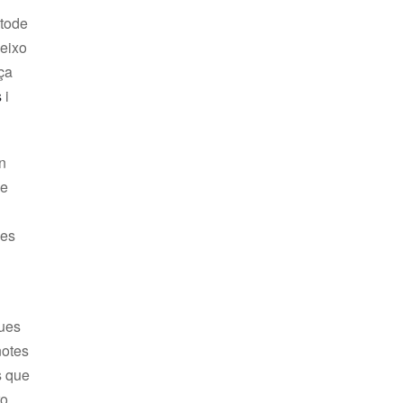
ètode
ueixo
rça
s
i
ón
de
ces
ques
notes
s que
o,