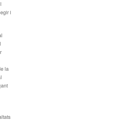
l
egir i
al
l
r
de la
l
çant
altats