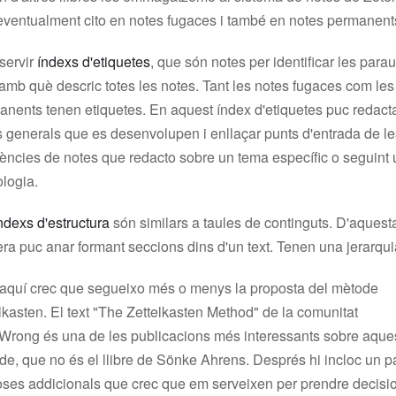
eventualment cito en notes fugaces i també en notes permanent
servir
índexs d'etiquetes
, que són notes per identificar les para
amb què descric totes les notes. Tant les notes fugaces com les
nents tenen etiquetes. En aquest índex d'etiquetes puc redacta
s generals que es desenvolupen i enllaçar punts d'entrada de le
ències de notes que redacto sobre un tema específic o seguint
logia.
ndexs d'estructura
són similars a taules de continguts. D'aquest
a puc anar formant seccions dins d'un text. Tenen una jerarqui
 aquí crec que segueixo més o menys la proposta del mètode
lkasten. El text "The Zettelkasten Method" de la comunitat
Wrong és una de les publicacions més interessants sobre aque
e, que no és el llibre de Sönke Ahrens. Després hi incloc un pa
oses addicionals que crec que em serveixen per prendre decisi