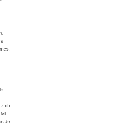
n.
ra
emes,
ts
F amb
HTML.
des de