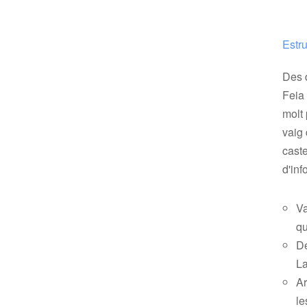
Estru
Des 
Feia 
molt
vaig 
caste
d'inf
Va
qu
De
La
Ar
le