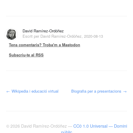
David Ramírez-Ordóñez
Escrit per David Ramírez-Ordóñez, 2020-08-13
Tens comentaris? Troba'm a Mastodon
Subscriu-te al RSS
←
Wikipedia i educació virtual
Biografia per a presentacions
→
© 2026
David Ramírez-Ordóñez
—
CC0 1.0 Universal — Domini
públic