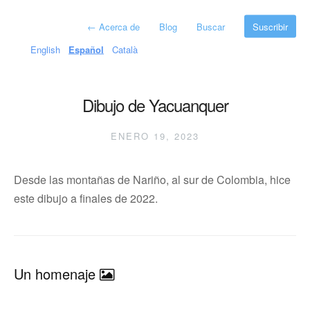
←
Acerca de
Blog
Buscar
Suscribir
English
Español
Català
Dibujo de Yacuanquer
ENERO 19, 2023
Desde las montañas de Nariño, al sur de Colombia, hice
este dibujo a finales de 2022.
Un homenaje