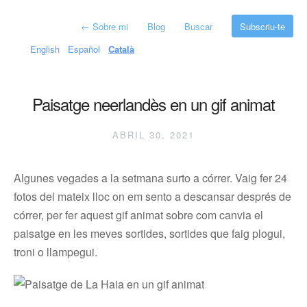
←
Sobre mi
Blog
Buscar
Subscriu-te
English
Español
Català
Paisatge neerlandès en un gif animat
ABRIL 30, 2021
Algunes vegades a la setmana surto a córrer. Vaig fer 24
fotos del mateix lloc on em sento a descansar després de
córrer, per fer aquest gif animat sobre com canvia el
paisatge en les meves sortides, sortides que faig plogui,
troni o llampegui.