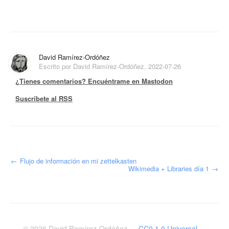
David Ramírez-Ordóñez
Escrito por David Ramírez-Ordóñez, 2022-07-26
¿Tienes comentarios? Encuéntrame en Mastodon
Suscríbete al RSS
←
Flujo de información en mi zettelkasten
Wikimedia + Libraries día 1
→
© 2026
David Ramírez-Ordóñez
—
CC0 1.0 Universal —